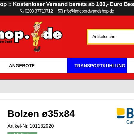
p :: Kostenloser Versand bereits ab 100,- Euro Best
0208 37710712
info@ladebordwandshop.de
ANGEBOTE
TRANSPORTKÜHLUNG
Bolzen ø35x84
Artikel-Nr.
101132920