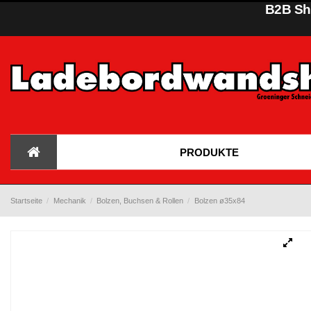
B2B Sho
PRODUKTE
Startseite
Mechanik
Bolzen, Buchsen & Rollen
Bolzen ø35x84