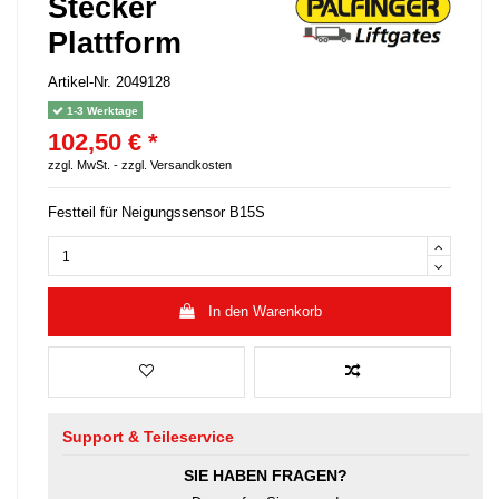
Stecker
Plattform
Artikel-Nr.
2049128
1-3 Werktage
102,50 € *
zzgl. MwSt. -
zzgl. Versandkosten
Festteil für Neigungssensor B15S
In den Warenkorb
Support & Teileservice
SIE HABEN FRAGEN?