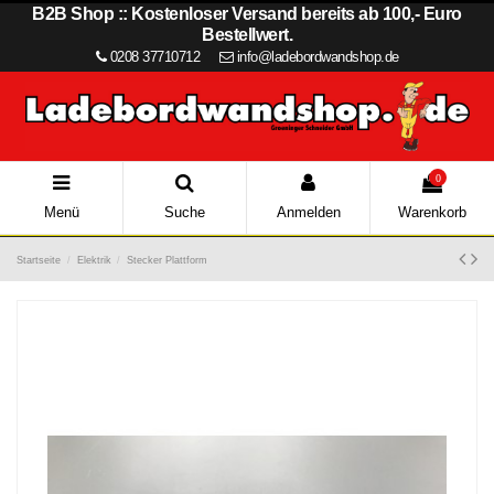
B2B Shop :: Kostenloser Versand bereits ab 100,- Euro
Bestellwert.
0208 37710712
info@ladebordwandshop.de
0
Menü
Suche
Anmelden
Warenkorb
Startseite
Elektrik
Stecker Plattform