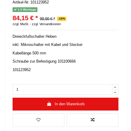
Artikel-Nr.
101123952
1-3 Werktage
84,15 € *
99,00 € *
-15%
zzgl. MwSt. -
zzgl. Versandkosten
Dreieckfußschalter Heben
inkl. Mikroschalter mit Kabel und Stecker
Kabellänge 500 mm
Schraube zur Befestigung 101100666
101123952
In den Warenkorb