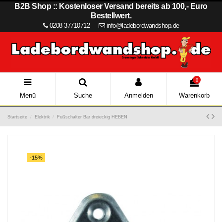
B2B Shop :: Kostenloser Versand bereits ab 100,- Euro
Bestellwert.
0208 37710712
info@ladebordwandshop.de
0
Menü
Suche
Anmelden
Warenkorb
Startseite
Elektrik
Fußschalter Bär dreieckig HEBEN
-15%