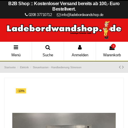
B2B Shop :: Kostenloser Versand bereits ab 100,- Euro
Bestellwert.
0208 37710712
info@ladebordwandshop.de
0
Menü
Suche
Anmelden
Warenkorb
Startseite
Elektrik
Steuerkasten - Handbedienung Sörensen
-10%