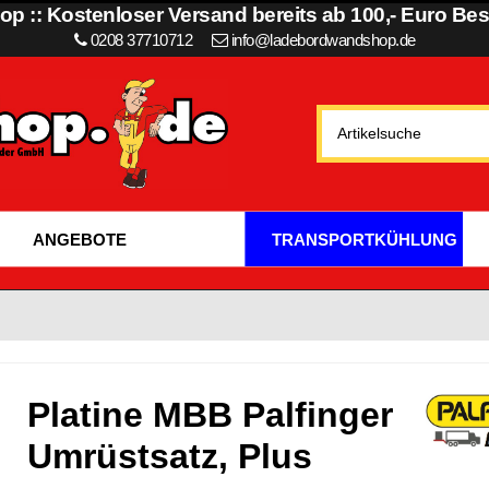
p :: Kostenloser Versand bereits ab 100,- Euro Best
0208 37710712
info@ladebordwandshop.de
ANGEBOTE
TRANSPORTKÜHLUNG
Platine MBB Palfinger
Umrüstsatz, Plus