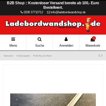
B2B Shop :: Kostenloser Versand bereits ab 100,- Euro
Bestellwert.
0208 37710712
info@ladebordwandshop.de
0
Menü
Suche
Anmelden
Warenkorb
Startseite
Fahrzeugteile
Profil Alu pro Meter