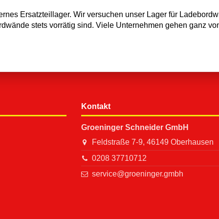
rnes Ersatzteillager. Wir versuchen unser Lager für Ladebord
bordwände stets vorrätig sind. Viele Unternehmen gehen ganz vo
Kontakt
Groeninger Schneider GmbH
Feldstraße 7-9, 46149 Oberhausen
0208 37710712
service@groeninger.gmbh