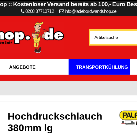
p :: Kostenloser Versand bereits ab 100,- Euro Best
0208 37710712
info@ladebordwandshop.de
ANGEBOTE
TRANSPORTKÜHLUNG
Hochdruckschlauch
380mm lg