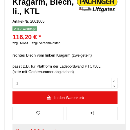
Kragarm, Blech,
li., KTL
Artikel-Nr.
2061805
5-7 Werktage
116,20 € *
zzgl. MwSt. -
zzgl. Versandkosten
rechtes Blech vom linken Kragarm (zweigeteilt)
passt z.B. für Plattform der Ladebordwand PTC750L
(bitte mit Gerätenummer abgleichen)
In den Warenkorb