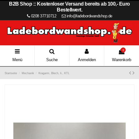
B2B Shop :: Kostenloser Versand bereits ab 100,- Euro
Bestellwert.
0208 37710712
info@ladebordwandshop.de
0
Menü
Suche
Anmelden
Warenkorb
Startseite
Mechanik
Kragarm, Blech, li., KTL