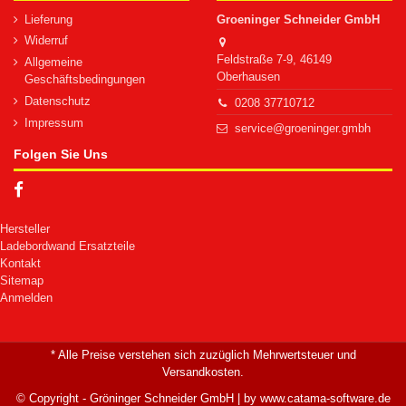
Lieferung
Groeninger Schneider GmbH
Widerruf
Feldstraße 7-9, 46149
Allgemeine
Oberhausen
Geschäftsbedingungen
Datenschutz
0208 37710712
Impressum
service@groeninger.gmbh
Folgen Sie Uns
Hersteller
Ladebordwand Ersatzteile
Kontakt
Sitemap
Anmelden
* Alle Preise verstehen sich zuzüglich Mehrwertsteuer und
Versandkosten.
© Copyright - Gröninger Schneider GmbH | by
www.catama-software.de