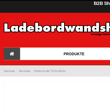
B2B Sho
PRODUKTE
Startseite
Mechanik
Plattformrolle 75/31x46mm