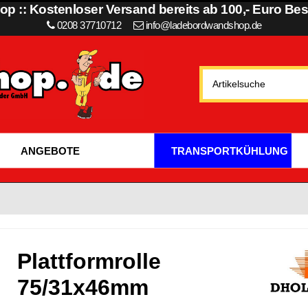
p :: Kostenloser Versand bereits ab 100,- Euro Best
0208 37710712
info@ladebordwandshop.de
ANGEBOTE
TRANSPORTKÜHLUNG
Plattformrolle
75/31x46mm