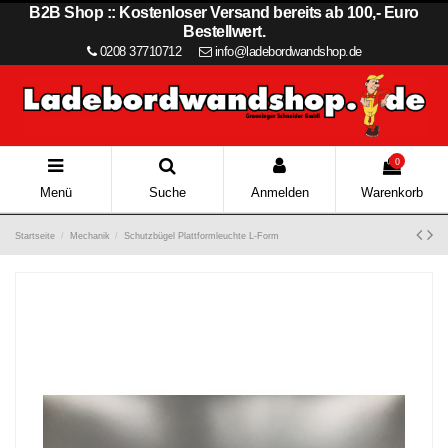
B2B Shop :: Kostenloser Versand bereits ab 100,- Euro
Bestellwert.
0208 37710712
info@ladebordwandshop.de
0
Menü
Suche
Anmelden
Warenkorb
Startseite
Mechanik
Schutzbügel Plattformleuchte L-Form