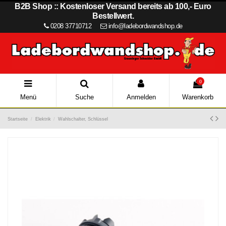
B2B Shop :: Kostenloser Versand bereits ab 100,- Euro
Bestellwert.
0208 37710712
info@ladebordwandshop.de
0
Menü
Suche
Anmelden
Warenkorb
Startseite
Elektrik
Wahlschalter, Schlüssel