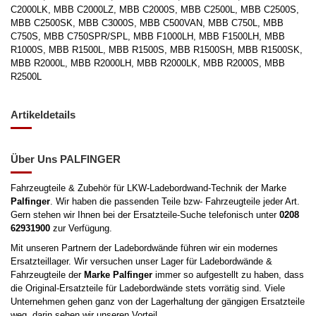
C2000LK, MBB C2000LZ, MBB C2000S, MBB C2500L, MBB C2500S,
MBB C2500SK, MBB C3000S, MBB C500VAN, MBB C750L, MBB
C750S, MBB C750SPR/SPL, MBB F1000LH, MBB F1500LH, MBB
R1000S, MBB R1500L, MBB R1500S, MBB R1500SH, MBB R1500SK,
MBB R2000L, MBB R2000LH, MBB R2000LK, MBB R2000S, MBB
R2500L
Artikeldetails
Über Uns PALFINGER
Fahrzeugteile & Zubehör für LKW-Ladebordwand-Technik der Marke
Palfinger
. Wir haben die passenden Teile bzw- Fahrzeugteile jeder Art.
Gern stehen wir Ihnen bei der Ersatzteile-Suche telefonisch unter
0208
62931900
zur Verfügung.
Mit unseren Partnern der Ladebordwände führen wir ein modernes
Ersatzteillager. Wir versuchen unser Lager für Ladebordwände &
Fahrzeugteile der
Marke
Palfinger
immer so aufgestellt zu haben, dass
die Original-Ersatzteile für Ladebordwände stets vorrätig sind. Viele
Unternehmen gehen ganz von der Lagerhaltung der gängigen Ersatzteile
weg, darin sehen wir unseren Vorteil.