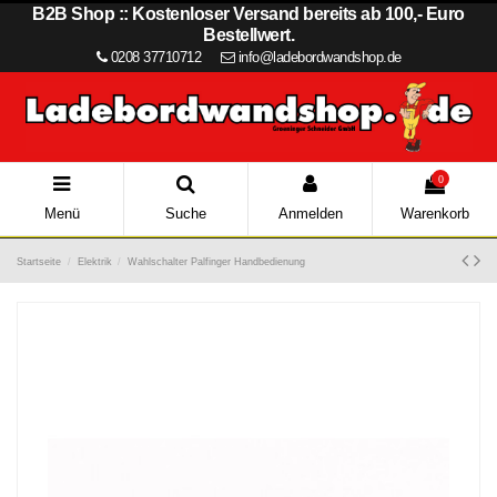
B2B Shop :: Kostenloser Versand bereits ab 100,- Euro
Bestellwert.
0208 37710712
info@ladebordwandshop.de
0
Menü
Suche
Anmelden
Warenkorb
Startseite
Elektrik
Wahlschalter Palfinger Handbedienung