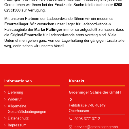
Gern stehen wir Ihnen bei der Ersatzteile-Suche telefonisch unter
0208
62931900
zur Verfügung.
Mit unseren Partnern der Ladebordwände führen wir ein modernes
Ersatzteillager. Wir versuchen unser Lager für Ladebordwände &
Fahrzeugteile der
Marke
Palfinger
immer so aufgestellt zu haben, dass
die Original-Ersatzteile für Ladebordwände stets vorrätig sind. Viele
Unternehmen gehen ganz von der Lagerhaltung der gängigen Ersatzteile
weg, darin sehen wir unseren Vorteil.
Informationen
Kontakt
Lieferung
Groeninger Schneider GmbH
Widerruf
Feldstraße 7-9, 46149
Allgemeine
Oberhausen
Geschäftsbedingungen
Datenschutz
0208 37710712
Impressum
service@groeninger.gmbh