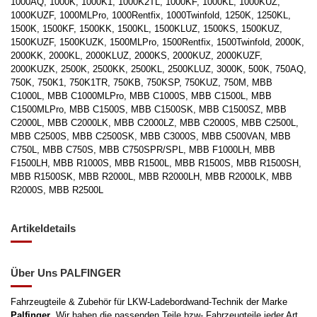
1000AQ, 1000K, 1000K1, 1000K2TL, 1000KF, 1000KL, 1000KUZ,
1000KUZF, 1000MLPro, 1000Rentfix, 1000Twinfold, 1250K, 1250KL,
1500K, 1500KF, 1500KK, 1500KL, 1500KLUZ, 1500KS, 1500KUZ,
1500KUZF, 1500KUZK, 1500MLPro, 1500Rentfix, 1500Twinfold, 2000K,
2000KK, 2000KL, 2000KLUZ, 2000KS, 2000KUZ, 2000KUZF,
2000KUZK, 2500K, 2500KK, 2500KL, 2500KLUZ, 3000K, 500K, 750AQ,
750K, 750K1, 750K1TR, 750KB, 750KSP, 750KUZ, 750M, MBB
C1000L, MBB C1000MLPro, MBB C1000S, MBB C1500L, MBB
C1500MLPro, MBB C1500S, MBB C1500SK, MBB C1500SZ, MBB
C2000L, MBB C2000LK, MBB C2000LZ, MBB C2000S, MBB C2500L,
MBB C2500S, MBB C2500SK, MBB C3000S, MBB C500VAN, MBB
C750L, MBB C750S, MBB C750SPR/SPL, MBB F1000LH, MBB
F1500LH, MBB R1000S, MBB R1500L, MBB R1500S, MBB R1500SH,
MBB R1500SK, MBB R2000L, MBB R2000LH, MBB R2000LK, MBB
R2000S, MBB R2500L
Artikeldetails
Über Uns PALFINGER
Fahrzeugteile & Zubehör für LKW-Ladebordwand-Technik der Marke
Palfinger
. Wir haben die passenden Teile bzw- Fahrzeugteile jeder Art.